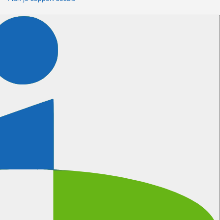
Volg ons
Certificeringen
Meer informatie
Wanneer kunnen wij bellen?
We gebruiken natuurlijk onze eigen software voor het
inplannen van afspraken.