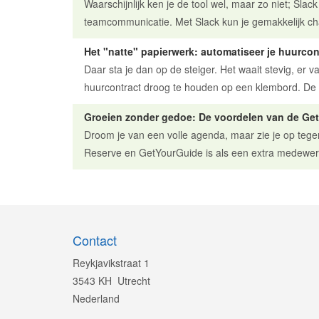
Waarschijnlijk ken je de tool wel, maar zo niet; Slac
teamcommunicatie. Met Slack kun je gemakkelijk cha
Het "natte" papierwerk: automatiseer je huurco
Daar sta je dan op de steiger. Het waait stevig, er 
huurcontract droog te houden op een klembord. De kl
Groeien zonder gedoe: De voordelen van de Ge
Droom je van een volle agenda, maar zie je op tegen
Reserve en GetYourGuide is als een extra medewerker
Contact
Reykjavikstraat 1
3543 KH Utrecht
Nederland