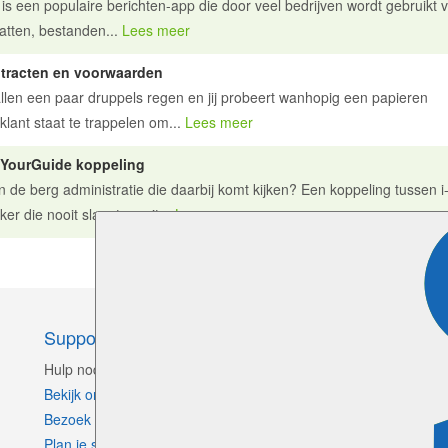
k is een populaire berichten-app die door veel bedrijven wordt gebruikt 
tten, bestanden...
Lees meer
ntracten en voorwaarden
vallen een paar druppels regen en jij probeert wanhopig een papieren
ant staat te trappelen om...
Lees meer
tYourGuide koppeling
 de berg administratie die daarbij komt kijken? Een koppeling tussen i
 die nooit slaapt, nooit...
Lees meer
Support
C
Hulp nodig?
Bekijk onze handleiding
Bezoek ons Support Centrum
Plan je support sessie