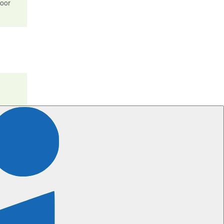
voor
-
ertificeringen