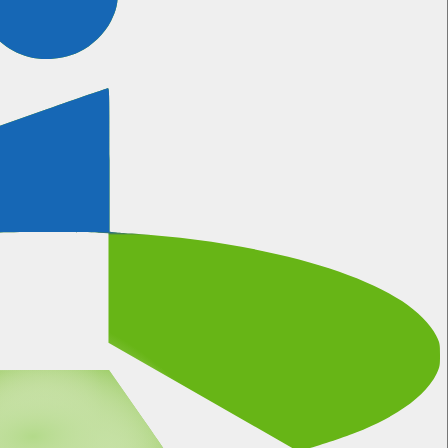
Certificeringen
Meer informatie
Wanneer kunnen wij bellen?
We gebruiken natuurlijk onze eigen software voor het
inplannen van afspraken.
Plan hier je eigen afspraak in
Algemene Voorwaarden
Privacy Statement
Disclaimer
Data Pro Statement
Referenties