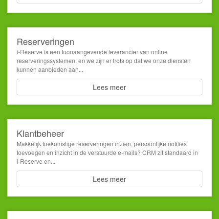
Reserveringen
i-Reserve is een toonaangevende leverancier van online
reserveringssystemen, en we zijn er trots op dat we onze diensten
kunnen aanbieden aan...
Lees meer
Klantbeheer
Makkelijk toekomstige reserveringen inzien, persoonlijke notities
toevoegen en inzicht in de verstuurde e-mails? CRM zit standaard in
i-Reserve en...
Lees meer